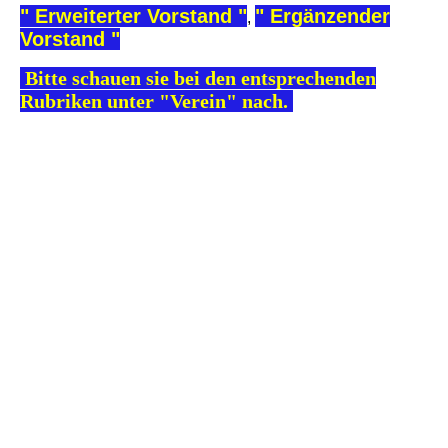
" Erweiterter Vorstand "
" Ergänzender
,
Vorstand "
Bitte schauen sie bei den entsprechenden
Rubriken unter "Verein" nach.