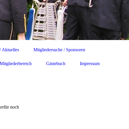
/ Aktuelles
Mitgliedersuche / Sponsoren
Mitgliederbereich
Gästebuch
Impressum
ierfür noch